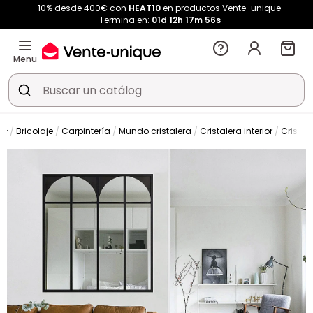
-10% desde 400€ con
HEAT10
en productos Vente-unique
Termina en:
01d
12h
17m
56s
Menu
Bricolaje
Carpintería
Mundo cristalera
Cristalera interior
Cristal