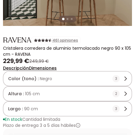
RAVENA
461 opiniones
Cristalera corredera de aluminio termolacado negro 90 x 105
cm - RAVENA
229,99 €
249,99 €
Descripción
Dimensiones
Color (tono) :
Negro
3
Altura :
105 cm
2
Largo :
90 cm
3
En stock
Cantidad limitada
Plazo de entrega 3 a 5 días hábiles