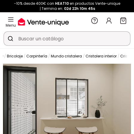
-10% desde 400€ con
HEAT10
en productos Vente-unique
Termina en:
02d
22h
10m
45s
Menu
Bricolaje
Carpintería
Mundo cristalera
Cristalera interior
Cristal