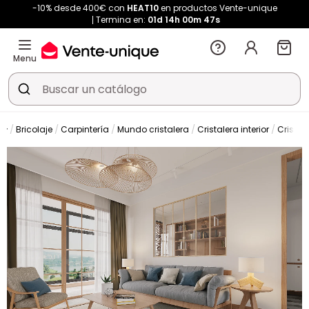
-10% desde 400€ con
HEAT10
en productos Vente-unique
Termina en:
01d
14h
00m
47s
Menu
Bricolaje
Carpintería
Mundo cristalera
Cristalera interior
Cristal