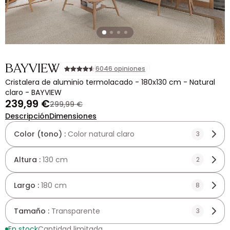
BAYVIEW
6046 opiniones
Cristalera de aluminio termolacado - 180x130 cm - Natural
claro - BAYVIEW
239,99 €
299,99 €
Descripción
Dimensiones
Color (tono) :
Color natural claro
3
Altura :
130 cm
2
Largo :
180 cm
8
Tamaño :
Transparente
3
En stock
Cantidad limitada