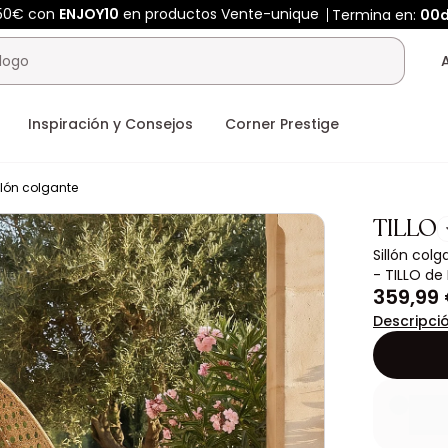
450€ con
ENJOY10
en productos Vente-unique
Termina en:
00
Inspiración y Consejos
Corner Prestige
llón colgante
TILLO
Sillón col
- TILLO de
359,99
Descripci