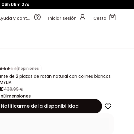
d
06h
06m
27s
Ayuda y contacto
Iniciar sesión
Cesta
8 opiniones
gante de 2 plazas de ratán natural con cojines blancos
 MYLIA
 €
439,99 €
ón
Dimensiones
Notificarme de la disponibilidad