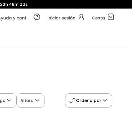
22h
45m
59s
Ayuda y contacto
Iniciar sesión
Cesta
rgo
Altura
Ordena por