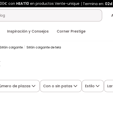
400€ con
HEAT10
en productos Vente-unique
Termina en:
02d
Inspiración y Consejos
Corner Prestige
Sillón colgante
Sillón colgante de tela
a
úmero de plazas
Con o sin patas
Estilo
La