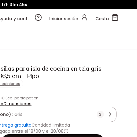
d
17h
31m
42s
Ayuda y contacto
Iniciar sesión
Cesta
 sillas para isla de cocina en tela gris
66,5 cm - Pipo
2 opiniones
38 € Eco-participation
ón
Dimensiones
tono) :
Gris
2
ntrega gratuita
Cantidad limitada
gado entre el 18/08 y el 28/08