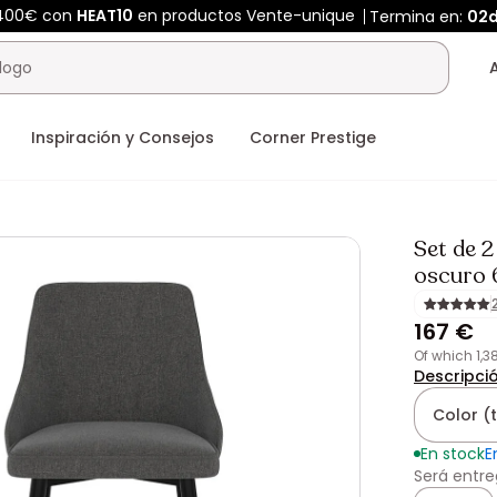
 400€ con
HEAT10
en productos Vente-unique
Termina en:
02
Inspiración y Consejos
Corner Prestige
Set de 2
oscuro 
167 €
of which 1,
Descripci
Color (
En stock
E
Será entre