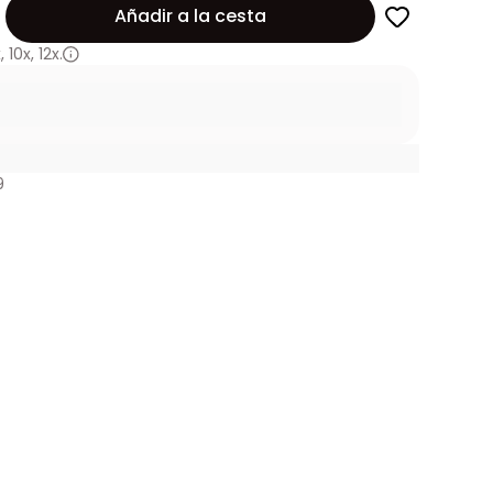
Añadir a la cesta
x
,
10x
,
12x.
9