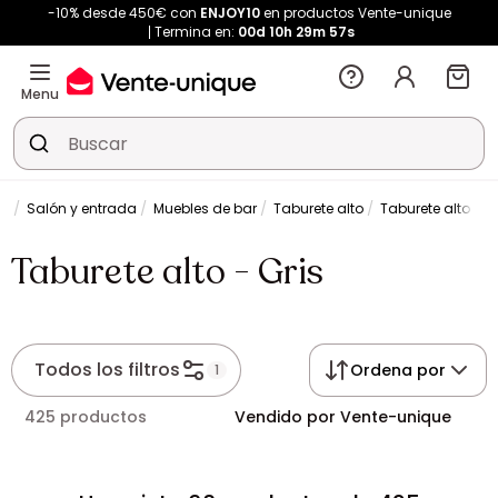
-10% desde 450€ con
ENJOY10
en productos Vente-unique
Termina en:
00d
10h
29m
57s
Menu
Salón y entrada
Muebles de bar
Taburete alto
Taburete alto - G
Taburete alto - Gris
Todos los filtros
Ordena por
1
425 productos
Vendido por Vente-unique