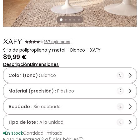
XAFY
167 opiniones
Silla de polipropileno y metal - Blanco - XAFY
89,99 €
Descripción
Dimensiones
Color (tono) :
Blanco
5
Material (precisión) :
Plástico
2
Acabado :
Sin acabado
2
Tipo de lote :
A la unidad
3
En stock
Cantidad limitada
Plazo de entrega 3 a 5 días hábiles