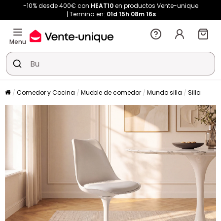
-10% desde 400€ con
HEAT10
en productos Vente-unique
Termina en:
01d
15h
08m
16s
Menu
Comedor y Cocina
Mueble de comedor
Mundo silla
Silla