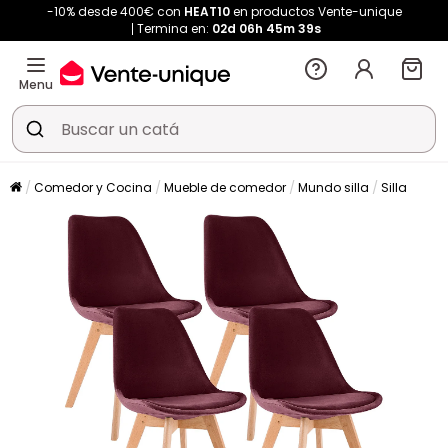
-10% desde 400€ con
HEAT10
en productos Vente-unique
Termina en:
02d
06h
45m
39s
Menu
Comedor y Cocina
Mueble de comedor
Mundo silla
Silla