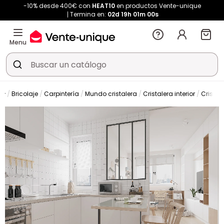
-10% desde 400€ con
HEAT10
en productos Vente-unique
Termina en:
02d
19h
00m
59s
Menu
Bricolaje
Carpintería
Mundo cristalera
Cristalera interior
Cristal