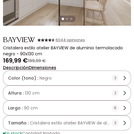
BAYVIEW
6044 opiniones
Cristalera estilo atelier BAYVIEW de aluminio termolacado
negro - 90x130 cm
169,99 €
199,99 €
Descripción
Dimensiones
Color (tono) :
Negro
3
Altura :
130 cm
2
Largo :
90 cm
8
Tamaño :
Cristalera estilo atelier BAYVIEW de aluminio te
3
En stock
Cantidad limitada