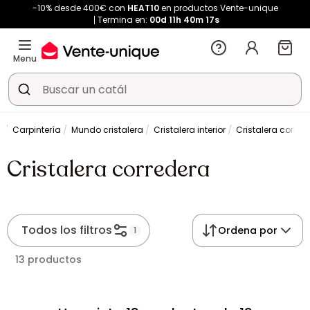
-10% desde 400€ con
HEAT10
en productos Vente-unique
Termina en:
00d
11h
40m
17s
Menu
e
Carpintería
Mundo cristalera
Cristalera interior
Cristalera corred
Cristalera corredera
Todos los filtros
Ordena por
1
13 productos