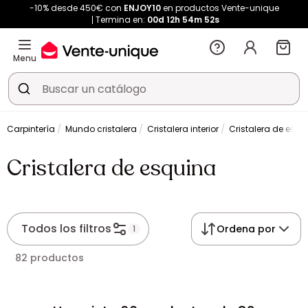
-10% desde 450€ con
ENJOY10
en productos Vente-unique
Termina en:
00d
12h
54m
51s
Menu
Carpintería
Mundo cristalera
Cristalera interior
Cristalera de esqu
Cristalera de esquina
Todos los filtros
Ordena por
1
82 productos