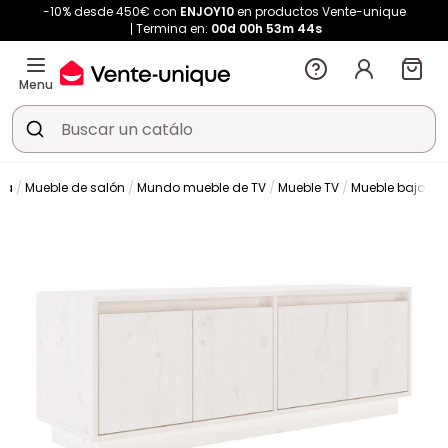
-10% desde 450€ con
ENJOY10
en productos Vente-unique
Termina en:
00d
00h
53m
44s
Menu
da
Mueble de salón
Mundo mueble de TV
Mueble TV
Mueble bajo de