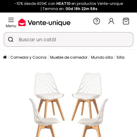
-10% desde 400€ con
HEAT10
en productos Vente-unique
Termina en:
00d
18h
22m
58s
Menu
Comedor y Cocina
Mueble de comedor
Mundo silla
Silla