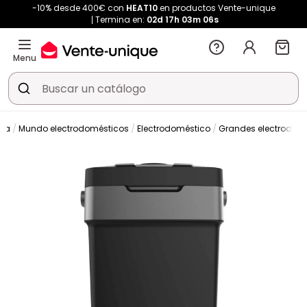
-10% desde 400€ con
HEAT10
en productos Vente-unique
Termina en:
02d
17h
03m
05s
Menu
ina
Mundo electrodomésticos
Electrodoméstico
Grandes electrodom