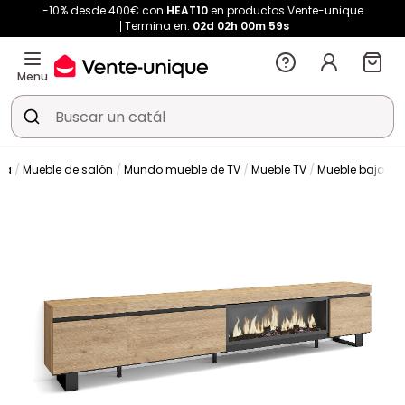
-10% desde 400€ con
HEAT10
en productos Vente-unique
Termina en:
02d
02h
00m
59s
Menu
da
Mueble de salón
Mundo mueble de TV
Mueble TV
Mueble bajo de