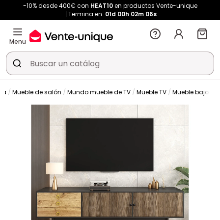
-10% desde 400€ con
HEAT10
en productos Vente-unique
Termina en:
01d
00h
02m
05s
Menu
da
Mueble de salón
Mundo mueble de TV
Mueble TV
Mueble bajo de