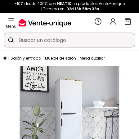
-10% desde 400€ con
HEAT10
en productos Vente-unique
Termina en:
02d
16h
59m
38s
Menu
Salón y entrada
Mueble de salón
Mesa auxiliar