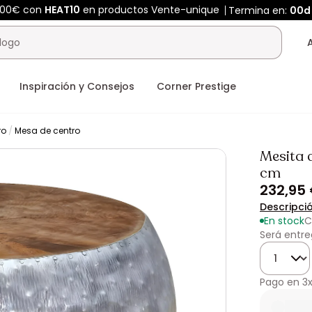
400€ con
HEAT10
en productos Vente-unique
Termina en:
00d
Inspiración y Consejos
Corner Prestige
ro
Mesa de centro
Mesita 
cm
232,95
Descripci
En stock
C
Será entre
Cantidad
Pago en
3