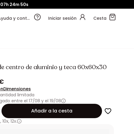
07h
24m
48s
Ayuda y contacto
Iniciar sesión
Cesta
de centro de aluminio y teca 60x60x30
 €
ón
Dimensiones
antidad limitada
gado entre el 17/08 y el 19/08
Añadir a la cesta
x
,
10x
,
12x.