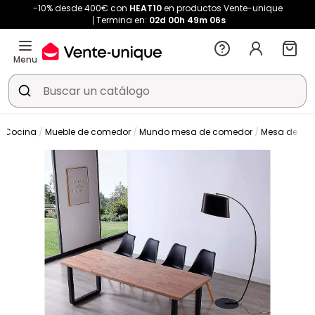
-10% desde 400€ con
HEAT10
en productos Vente-unique
Termina en:
02d
00h
49m
05s
Menu
y Cocina
Mueble de comedor
Mundo mesa de comedor
Mesa de co