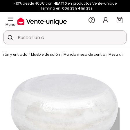
-10% desde 400€ con
HEAT10
en productos Vente-unique
Termina en:
00d
23h
41m
29s
Menu
Salón y entrada
Mueble de salón
Mundo mesa de centro
Mesa de cen