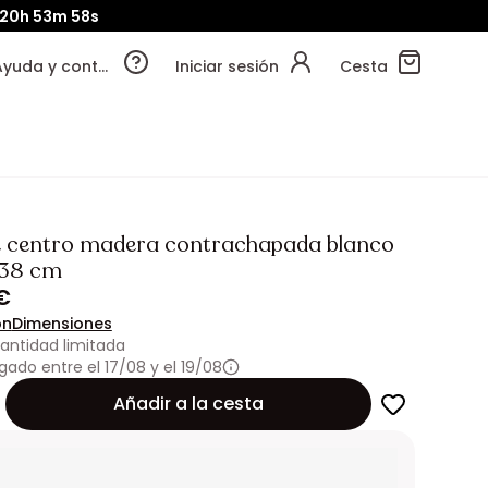
20h
53m
57s
Ayuda y contacto
Iniciar sesión
Cesta
 centro madera contrachapada blanco
38 cm
€
ón
Dimensiones
antidad limitada
gado entre el 17/08 y el 19/08
Añadir a la cesta