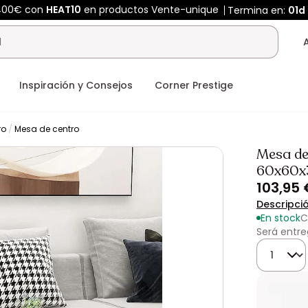
 400€ con
HEAT10
en productos Vente-unique
Termina en:
01d
Inspiración y Consejos
Corner Prestige
ro
Mesa de centro
Mesa de
60x60x
103,95 
Descripci
En stock
C
Será entre
Cantidad