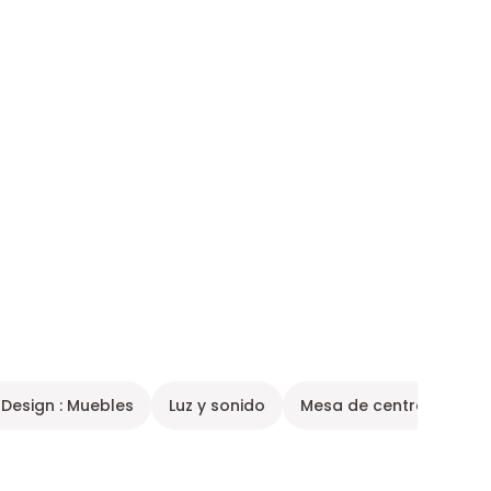
Design : Muebles
Luz y sonido
Mesa de centro de ma