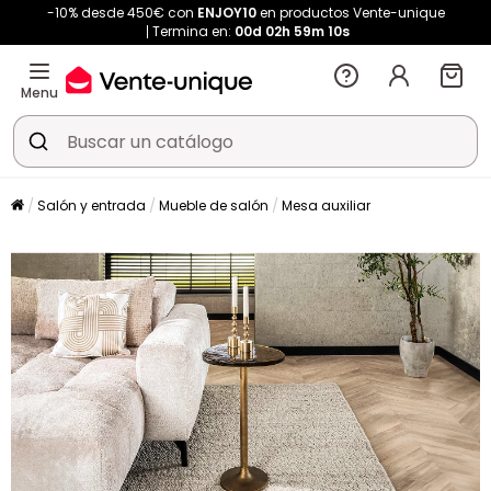
-10% desde 450€ con
ENJOY10
en productos Vente-unique
Termina en:
00d
02h
59m
09s
Menu
Salón y entrada
Mueble de salón
Mesa auxiliar