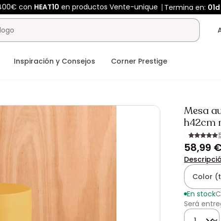
 400€ con
HEAT10
en productos Vente-unique
Termina en:
01d
Inspiración y Consejos
Corner Prestige
Mesa aux
h42cm 
58,99 
Descripci
Color (
En stock
C
Será entre
Cantidad