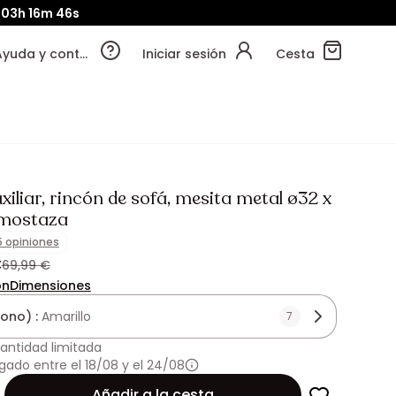
03h
16m
44s
Ayuda y contacto
Iniciar sesión
Cesta
iliar, rincón de sofá, mesita metal ø32 x
mostaza
5 opiniones
€
69,99 €
ón
Dimensiones
tono) :
Amarillo
7
antidad limitada
gado entre el 18/08 y el 24/08
Añadir a la cesta