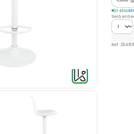
Color (
En stock
E
Será entre
Cantidad
Ref. 254151