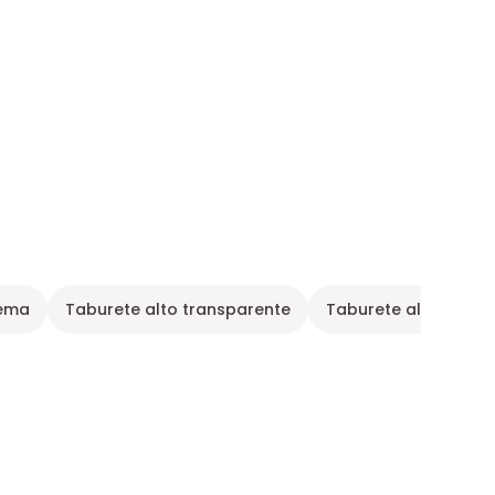
rema
Taburete alto transparente
Taburete alto escand