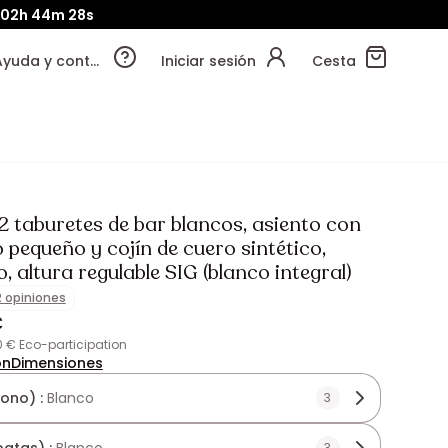
02h
44m
27s
Ayuda y contacto
Iniciar sesión
Cesta
2 taburetes de bar blancos, asiento con
 pequeño y cojín de cuero sintético,
o, altura regulable SIG (blanco integral)
2 opiniones
€
80 € Eco-participation
ón
Dimensiones
tono) :
Blanco
3
3