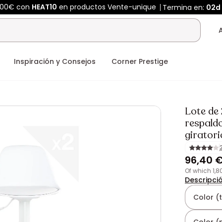
400€ con
HEAT10
en productos Vente-unique
Termina en:
02d
Inspiración y Consejos
Corner Prestige
Lote de 
respaldo
giratori
96,40 
of which 1,
Descripci
Color (