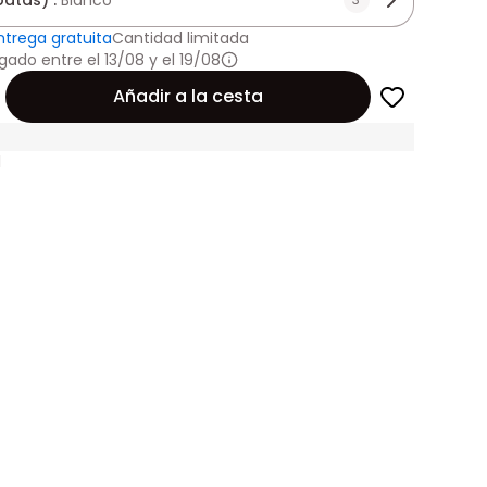
patas) :
Blanco
ntrega gratuita
Cantidad limitada
gado entre el 13/08 y el 19/08
Añadir a la cesta
1