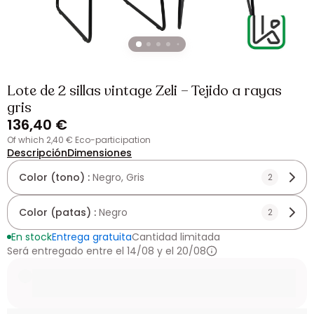
Lote de 2 sillas vintage Zeli – Tejido a rayas
gris
136,40 €
of which 2,40 € Eco-participation
Descripción
Dimensiones
Color (tono) :
Negro, Gris
2
Color (patas) :
Negro
2
En stock
Entrega gratuita
Cantidad limitada
Será entregado entre el 14/08 y el 20/08