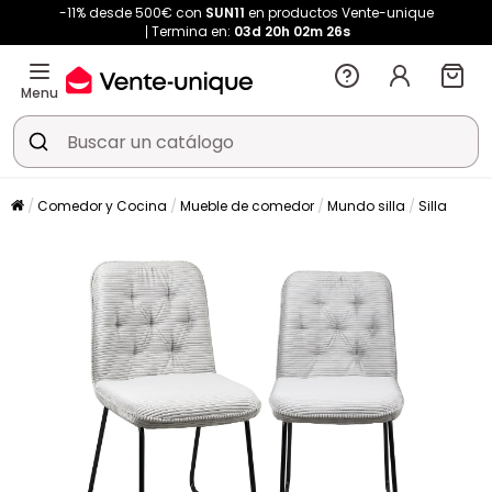
-11% desde 500€ con
SUN11
en productos Vente-unique
Termina en:
03d
20h
02m
25s
Menu
Comedor y Cocina
Mueble de comedor
Mundo silla
Silla