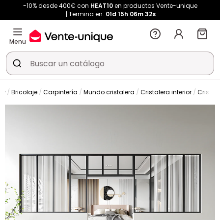
-10% desde 400€ con
HEAT10
en productos Vente-unique
Termina en:
01d
15h
06m
32s
Menu
Bricolaje
Carpintería
Mundo cristalera
Cristalera interior
Cristal