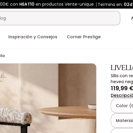
400€ con
HEAT10
en productos Vente-unique
Termina en:
02d
Inspiración y Consejos
Corner Prestige
illa
LIVELI
Silla con 
hevea negr
119,99 
Descripci
Color (
Material