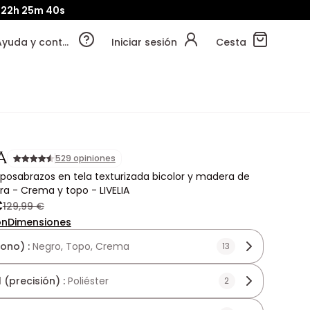
22h
25m
37s
Ayuda y contacto
Iniciar sesión
Cesta
A
529 opiniones
reposabrazos en tela texturizada bicolor y madera de
a - Crema y topo - LIVELIA
€
129,99 €
ón
Dimensiones
tono) :
Negro, Topo, Crema
13
 (precisión) :
Poliéster
2