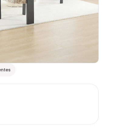
entes
s