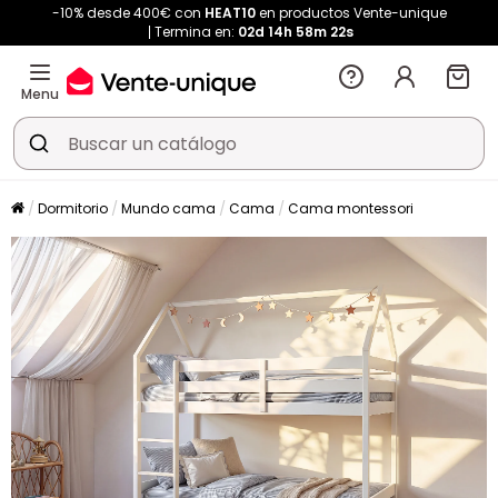
-10% desde 400€ con
HEAT10
en productos Vente-unique
Termina en:
02d
14h
58m
21s
Menu
Dormitorio
Mundo cama
Cama
Cama montessori