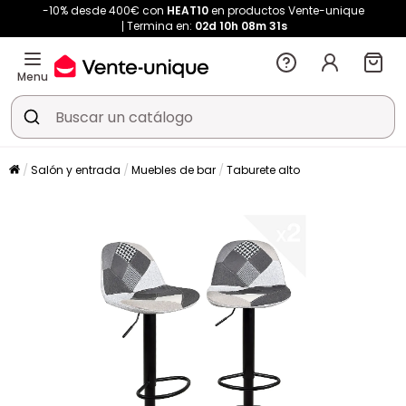
-10% desde 400€ con
HEAT10
en productos Vente-unique
Termina en:
02d
10h
08m
31s
Menu
Salón y entrada
Muebles de bar
Taburete alto