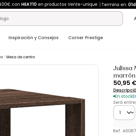
 400€ con
HEAT10
en productos Vente-unique
Termina en:
01d
Inspiración y Consejos
Corner Prestige
ro
Mesa de centro
Julissa
marrón 
50,95 
Descripci
En stock
E
Será entre
Cantidad
Ref. 46087