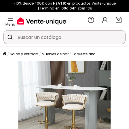
-10% desde 400€ con
HEAT10
en productos Vente-unique
Termina en:
00d
04h
26m
13s
Menu
Salón y entrada
Muebles de bar
Taburete alto