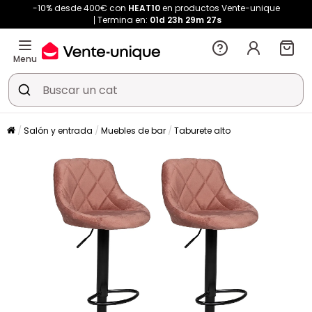
-10% desde 400€ con
HEAT10
en productos Vente-unique
Termina en:
01d
23h
29m
27s
Menu
Salón y entrada
Muebles de bar
Taburete alto