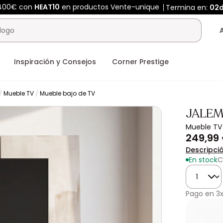
 400€ con
HEAT10
en productos Vente-unique
Termina en:
02
Inspiración y Consejos
Corner Prestige
Mueble TV
Mueble bajo de TV
JALE
Mueble TV 
249,99
Descripci
En stock
C
Cantidad
Pago en
3