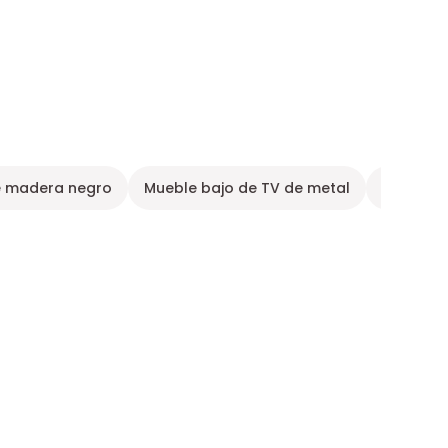
e madera negro
Mueble bajo de TV de metal
Mueble T