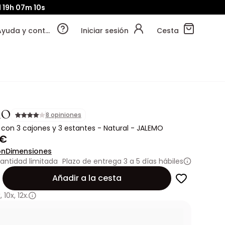
d
19h
07m
10s
Ayuda y contacto
Iniciar sesión
Cesta
MO
8 opiniones
con 3 cajones y 3 estantes - Natural - JALEMO
 €
ón
Dimensiones
antidad limitada
Plazo de entrega 3 a 5 días hábiles
Añadir a la cesta
x
,
10x
,
12x.