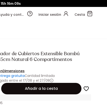
15h
16m
07s
Ayuda y contacto
Iniciar sesión
Cesta
ador de Cubiertos Extensible Bambú
35cm Natural 6 Compartimentos
ón
Dimensiones
ntrega gratuita
Cantidad limitada
gado entre el 17/08 y el 27/08
Añadir a la cesta
95