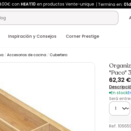
 400€ con
HEAT10
en productos Vente-unique
Termina en:
01d
Inspiración y Consejos
Corner Prestige
na
Accesorios de cocina
Cubertero
Organiz
"Paco" 
62,32 €
Descripci
En stock
E
Será entre
Cantidad
Ref. 10665