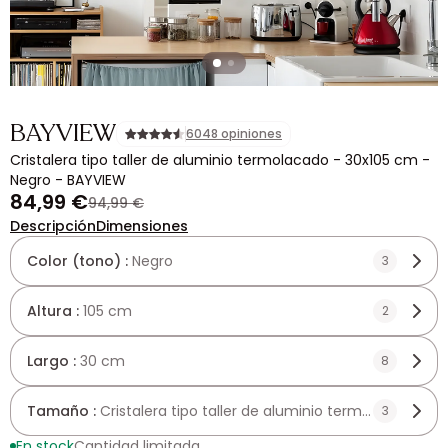
BAYVIEW
6048 opiniones
Cristalera tipo taller de aluminio termolacado - 30x105 cm -
Negro - BAYVIEW
84,99 €
94,99 €
Descripción
Dimensiones
Color (tono) :
Negro
3
Altura :
105 cm
2
Largo :
30 cm
8
Tamaño :
Cristalera tipo taller de aluminio termolacado -
3
En stock
Cantidad limitada