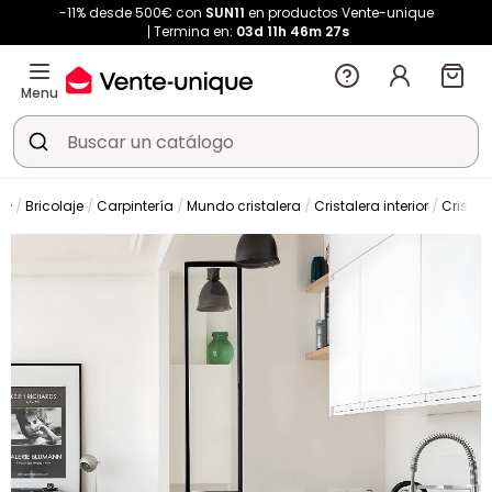
-11% desde 500€ con
SUN11
en productos Vente-unique
Termina en:
03d
11h
46m
27s
Menu
Bricolaje
Carpintería
Mundo cristalera
Cristalera interior
Cristal