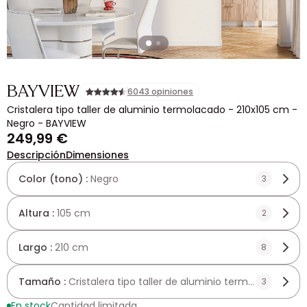
BAYVIEW
6043 opiniones
Cristalera tipo taller de aluminio termolacado - 210x105 cm -
Negro - BAYVIEW
249,99 €
Descripción
Dimensiones
Color (tono) :
Negro
3
Altura :
105 cm
2
Largo :
210 cm
8
Tamaño :
Cristalera tipo taller de aluminio termolacado - 
3
En stock
Cantidad limitada