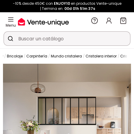
-10% desde 450€ con
ENJOY10
en productos Vente-unique
Termina en:
00d
01h
51m
36s
Menu
Bricolaje
Carpintería
Mundo cristalera
Cristalera interior
Cristal