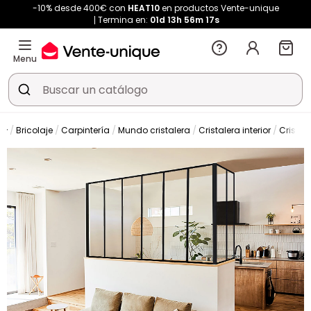
-10% desde 400€ con
HEAT10
en productos Vente-unique
Termina en:
01d
13h
56m
17s
Menu
Bricolaje
Carpintería
Mundo cristalera
Cristalera interior
Cristal