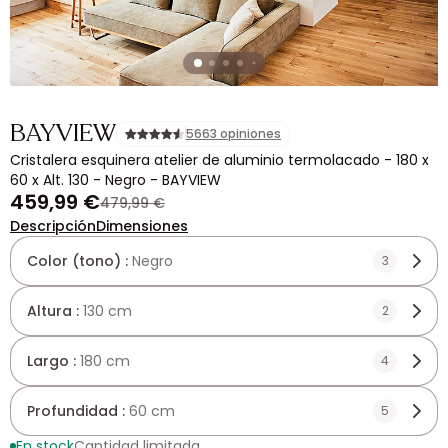
BAYVIEW
5663 opiniones
Cristalera esquinera atelier de aluminio termolacado - 180 x
60 x Alt. 130 - Negro - BAYVIEW
459,99 €
479,99 €
Descripción
Dimensiones
Color (tono) :
Negro
3
Altura :
130 cm
2
Largo :
180 cm
4
Profundidad :
60 cm
5
En stock
Cantidad limitada