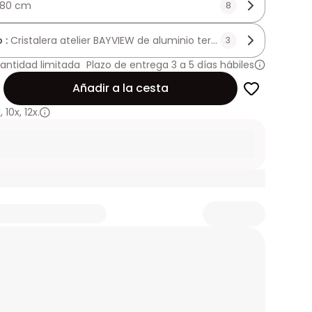
180 cm
8
 :
Cristalera atelier BAYVIEW de aluminio termolacado negro - 
3
antidad limitada
Plazo de entrega 3 a 5 días hábiles
Añadir a la cesta
x
,
10x
,
12x.