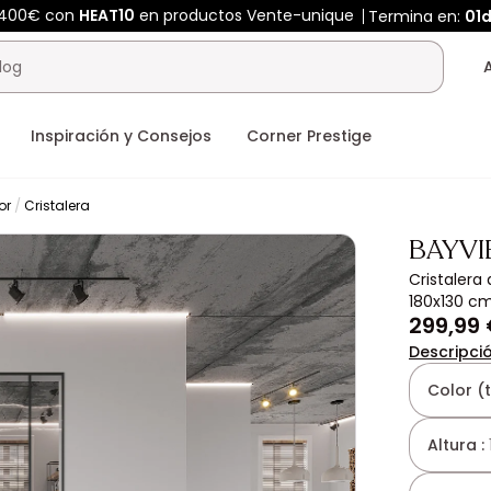
 400€ con
HEAT10
en productos Vente-unique
Termina en:
01d
Inspiración y Consejos
Corner Prestige
or
Cristalera
BAYV
Cristalera
180x130 c
299,99
Descripci
Color (
Altura :