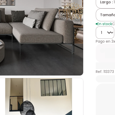
Largo :
Tamaño
En stock
C
Cantidad
Pago en
3
Ref. 113373