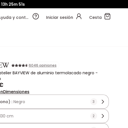
13h
25m
50s
Ayuda y contacto
Iniciar sesión
Cesta
IEW
6046 opiniones
 atelier BAYVIEW de aluminio termolacado negro -
m
 €
ón
Dimensiones
tono) :
Negro
3
130 cm
2