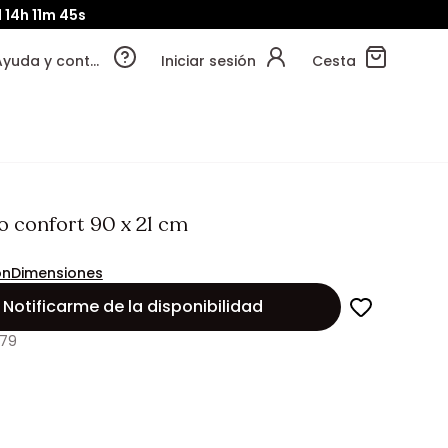
d
14h
11m
43s
Ayuda y contacto
Iniciar sesión
Cesta
so confort 90 x 21 cm
ón
Dimensiones
Notificarme de la disponibilidad
279