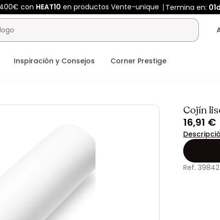
 400€ con
HEAT10
en productos Vente-unique
Termina en:
01
Inspiración y Consejos
Corner Prestige
Cojín li
16,91 €
Descripci
Ref. 3984