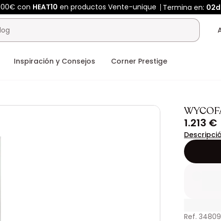
400€ con
HEAT10
en productos Vente-unique
Termina en:
02d
Inspiración y Consejos
Corner Prestige
WYCOF
1.213 €
Descripci
Ref. 3480