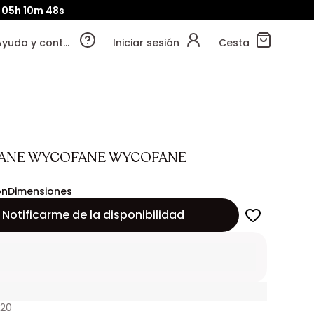
05h
10m
46s
Ayuda y contacto
Iniciar sesión
Cesta
ANE WYCOFANE WYCOFANE
ón
Dimensiones
Notificarme de la disponibilidad
920