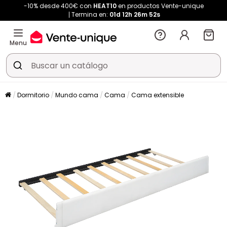
-10% desde 400€ con
HEAT10
en productos Vente-unique
Termina en:
01d
12h
26m
51s
Menu
Dormitorio
Mundo cama
Cama
Cama extensible