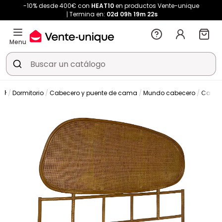
-10% desde 400€ con
HEAT10
en productos Vente-unique
Termina en:
02d
09h
19m
22s
Menu
Dormitorio
Cabecero y puente de cama
Mundo cabecero
Cabec