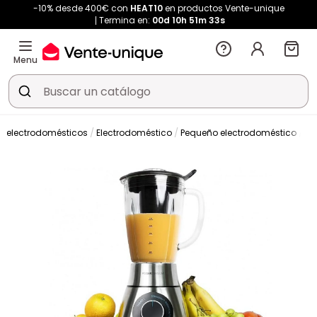
-10% desde 400€ con
HEAT10
en productos Vente-unique
Termina en:
00d
10h
51m
33s
Menu
 electrodomésticos
Electrodoméstico
Pequeño electrodoméstico
Li