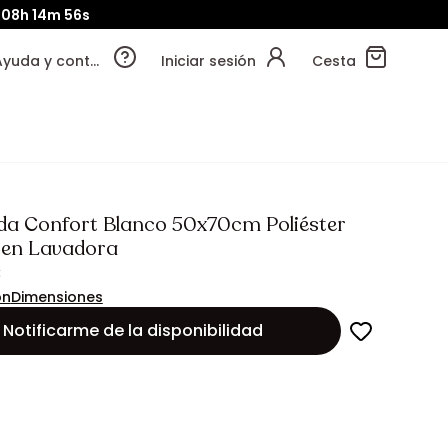
08h
14m
54s
Ayuda y contacto
Iniciar sesión
Cesta
a Confort Blanco 50x70cm Poliéster
 en Lavadora
€
ón
Dimensiones
Notificarme de la disponibilidad