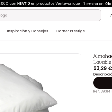
 400€ con
HEAT10
en productos Vente-unique
Termina en:
01d
Inspiración y Consejos
Corner Prestige
Almohad
Lavable
53,29 
Descripci
Ref. 393141