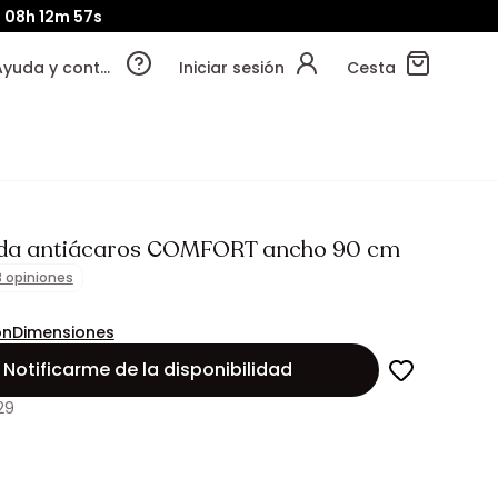
d
08h
12m
56s
Ayuda y contacto
Iniciar sesión
Cesta
da antiácaros COMFORT ancho 90 cm
3 opiniones
ón
Dimensiones
Notificarme de la disponibilidad
29