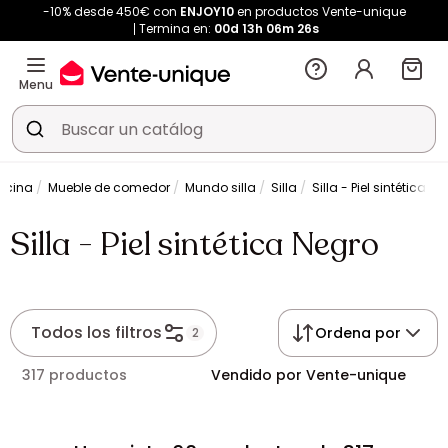
-10% desde 450€ con
ENJOY10
en productos Vente-unique
Termina en:
00d
13h
06m
26s
Menu
ocina
Mueble de comedor
Mundo silla
Silla
Silla - Piel sintética N
Silla - Piel sintética Negro
Todos los filtros
Ordena por
2
317 productos
Vendido por Vente-unique