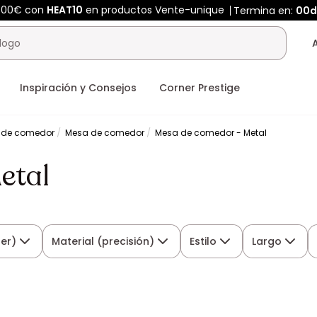
400€ con
HEAT10
en productos Vente-unique
Termina en:
00d
Inspiración y Consejos
Corner Prestige
 de comedor
Mesa de comedor
Mesa de comedor - Metal
etal
er)
Material (precisión)
Estilo
Largo