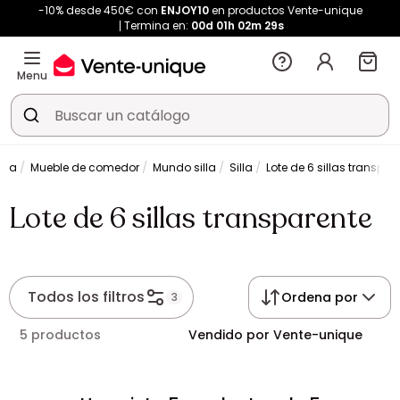
-10% desde 450€ con
ENJOY10
en productos Vente-unique
Termina en:
00d
01h
02m
29s
Menu
ina
Mueble de comedor
Mundo silla
Silla
Lote de 6 sillas transpar
Lote de 6 sillas transparente
Todos los filtros
Ordena por
3
5 productos
Vendido por Vente-unique