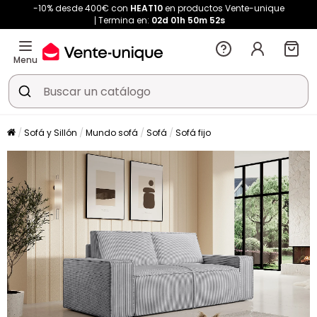
-10% desde 400€ con
HEAT10
en productos Vente-unique
Termina en:
02d
01h
50m
51s
Menu
Sofá y Sillón
Mundo sofá
Sofá
Sofá fijo